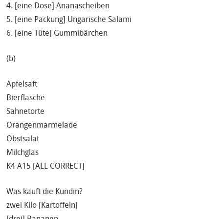
4. [eine Dose] Ananascheiben
5. [eine Packung] Ungarische Salami
6. [eine Tüte] Gummibärchen
(b)
Apfelsaft
Bierflasche
Sahnetorte
Orangenmarmelade
Obstsalat
Milchglas
K4 A15 [ALL CORRECT]
Was kauft die Kundin?
zwei Kilo [Kartoffeln]
[drei] Bananen